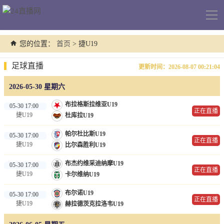
导
航
您的位置：
首页
> 捷U19
足球直播
更新时间：2026-08-07 00:21:04
2026-05-30 星期六
布拉格斯拉维亚U19
05-30 17:00
正在直播
捷U19
杜库拉U19
帕尔杜比斯U19
05-30 17:00
正在直播
捷U19
比尔森胜利U19
布杰约维采迪纳摩U19
05-30 17:00
正在直播
捷U19
卡尔维纳U19
布尔诺U19
05-30 17:00
正在直播
捷U19
赫拉德茨克拉洛韦U19