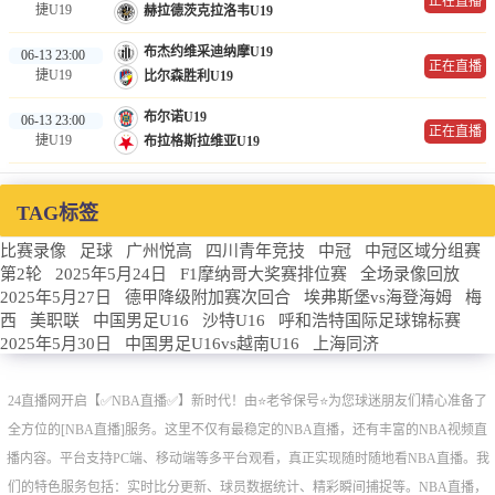
正在直播
捷U19
赫拉德茨克拉洛韦U19
布杰约维采迪纳摩U19
06-13 23:00
正在直播
捷U19
比尔森胜利U19
布尔诺U19
06-13 23:00
正在直播
捷U19
布拉格斯拉维亚U19
TAG标签
比赛录像
足球
广州悦高
四川青年竞技
中冠
中冠区域分组赛
第2轮
2025年5月24日
F1摩纳哥大奖赛排位赛
全场录像回放
2025年5月27日
德甲降级附加赛次回合
埃弗斯堡vs海登海姆
梅
西
美职联
中国男足U16
沙特U16
呼和浩特国际足球锦标赛
2025年5月30日
中国男足U16vs越南U16
上海同济
24直播网开启【✅NBA直播✅】新时代！由⭐️老爷保号⭐️为您球迷朋友们精心准备了
全方位的[NBA直播]服务。这里不仅有最稳定的NBA直播，还有丰富的NBA视频直
播内容。平台支持PC端、移动端等多平台观看，真正实现随时随地看NBA直播。我
们的特色服务包括：实时比分更新、球员数据统计、精彩瞬间捕捉等。NBA直播，